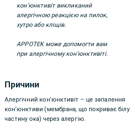
кон’юнктивіт викликаний
алергічною реакцією на пилок,
хутро або кліщів.
APPOTEK може допомогти вам
при алергічному кон’юнктивіті.
Причини
Алергічний кон’юнктивіт – це запалення
кон’юнктиви (мембрана, що покриває білу
частину ока) через алергію.