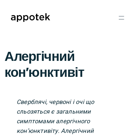
Алергічний
кон’юнктивіт
Сверблячі, червоні і очі що
сльозяться є загальними
симптомами алергічного
кон’юнктивіту. Алергічний