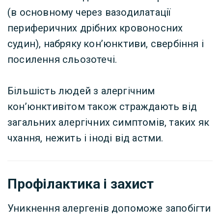
(в основному через вазодилатації
периферичних дрібних кровоносних
судин), набряку кон’юнктиви, свербіння і
посилення сльозотечі.
Більшість людей з алергічним
кон’юнктивітом також страждають від
загальних алергічних симптомів, таких як
чхання, нежить і іноді від астми.
Профілактика і захист
Уникнення алергенів допоможе запобігти