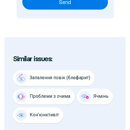
Send
Similar issues:
Запалення повік (блефарит)
Проблеми з очима
Ячмінь
Кон’юнктивіт