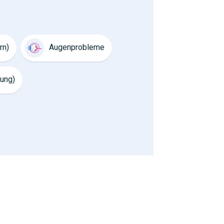
rn)
Augenprobleme
ung)