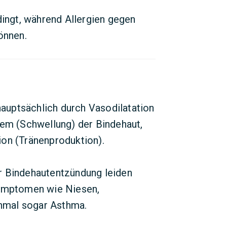
dingt, während Allergien gegen
önnen.
uptsächlich durch Vasodilatation
dem (Schwellung) der Bindehaut,
ion (Tränenproduktion).
r Bindehautentzündung leiden
Symptomen wie Niesen,
hmal sogar Asthma.