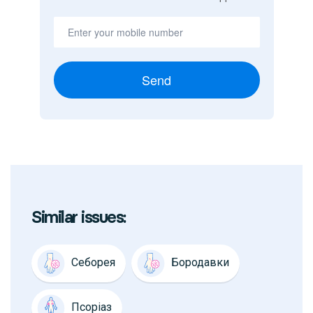
Send
Similar issues:
Себорея
Бородавки
Псоріаз