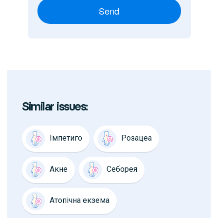
Send
Similar issues:
Імпетиго
Розацеа
Акне
Себорея
Атопічна екзема