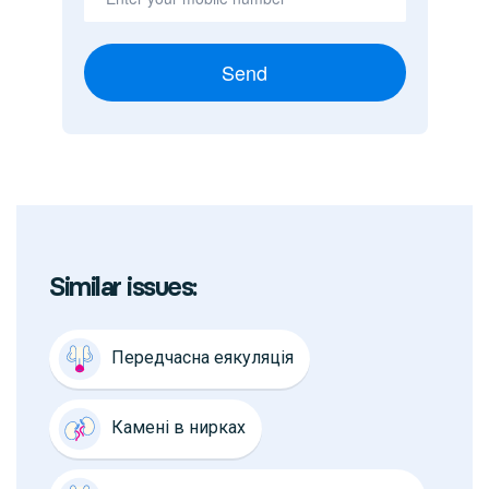
Send
Similar issues:
Передчасна еякуляція
Камені в нирках