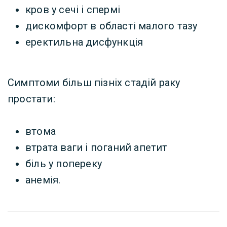
кров у сечі і спермі
дискомфорт в області малого тазу
еректильна дисфункція
Симптоми більш пізніх стадій раку
простати:
втома
втрата ваги і поганий апетит
біль у попереку
анемія.